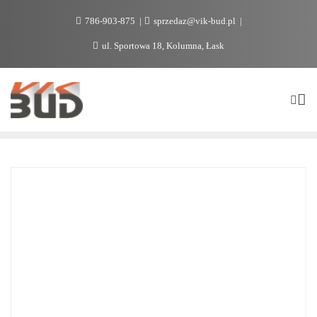
786-903-875
sprzedaz@vik-bud.pl
ul. Sportowa 18, Kolumna, Łask