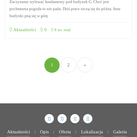
Zaczynamy wylewać fundamenty pod budynek G. Choć jest
pochmurna pogoda to nie pada. Dziś prace toczą się do późna. Inne
budynki pną się w górę.
Aktualności
0
8 sec read
1
2
»
Aktualności
Opis
Oferta
Lokalizacja
Galeria