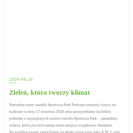
2026-04-20
Zieleń, która tworzy klimat
Naturalne atuty osiedla Sportowa Park Podczas ostatniej wizyty na
budowie w dniu 17 kwietnia 2026 roku przyjrzeliśmy się bliżej
jednemu z największych atutów osiedla Sportowa Park – naturalnej
zieleni, która już dziś nadaje temu miejscu wyjątkowy charakter.
Szczególną uwagę zwróciliśmy na domy oznaczone jako A, B, C oraz