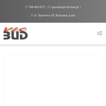
786-903-875
sprzedaz@vik-bud.pl
ul. Sportowa 18, Kolumna, Łask