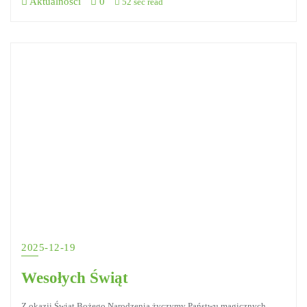
Aktualności
0
52 sec read
2025-12-19
Wesołych Świąt
Z okazji Świąt Bożego Narodzenia życzymy Państwu magicznych