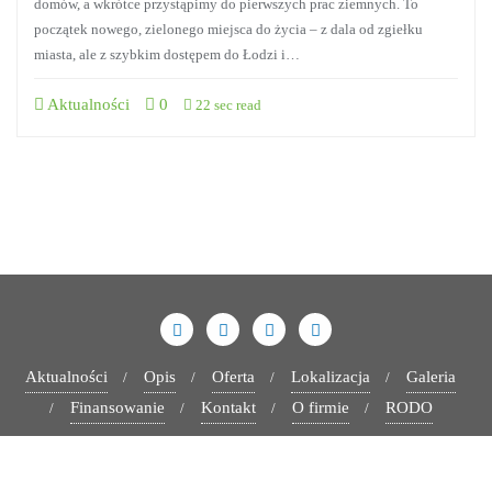
domów, a wkrótce przystąpimy do pierwszych prac ziemnych. To
początek nowego, zielonego miejsca do życia – z dala od zgiełku
miasta, ale z szybkim dostępem do Łodzi i…
Aktualności
0
22 sec read
Aktualności
Opis
Oferta
Lokalizacja
Galeria
Finansowanie
Kontakt
O firmie
RODO
Copyright ©2026 Osiedle Sportowa w Kolumnie . All rights
reserved.
Powered by
WordPress
&
Designed by
Bizberg Themes