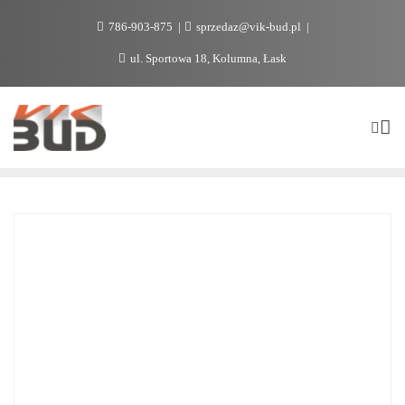
786-903-875
sprzedaz@vik-bud.pl
ul. Sportowa 18, Kolumna, Łask