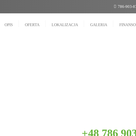
786-903-8
OPIS
OFERTA
LOKALIZACJA
GALERIA
FINANS
+48 786 90