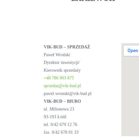
VIK-BUD – SPRZEDAŻ
Paweł Wroński
Dyrektor inwestycji/
Kierownik sprzedaży
+48 786 903 875
sprzedaz@vik-bud.pl
pawel.wronski@vik-bud.pl
VIK-BUD – BIURO
ul. Milionowa 23
93-193 Łódź
tel. 0/42 679 12 76
fax. 0/42 678 01 33