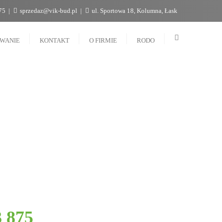
75
sprzedaz@vik-bud.pl
ul. Sportowa 18, Kolumna, Łask
OWANIE
KONTAKT
O FIRMIE
RODO
3 875