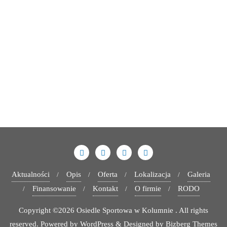
Aktualności
Opis
Oferta
Lokalizacja
Galeria
Finansowanie
Kontakt
O firmie
RODO
Copyright ©2026 Osiedle Sportowa w Kolumnie . All rights
reserved.
Powered by
WordPress
&
Designed by
Bizberg Themes